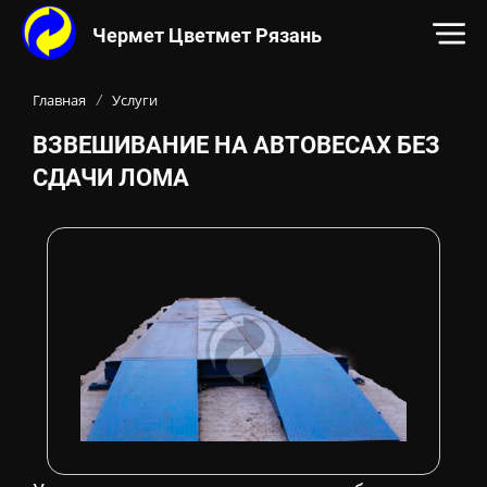
Чермет Цветмет Рязань
Контакты:
Адрес:
ул. Прижелезнодорожная, 26В
390
ОСНОВНОЙ КОНТЕНТ НА САЙТЕ
Телефон:
, Электронн
+7-915-592-23-53
Главная
Услуги
/
ВЗВЕШИВАНИЕ НА АВТОВЕСАХ БЕЗ
СДАЧИ ЛОМА