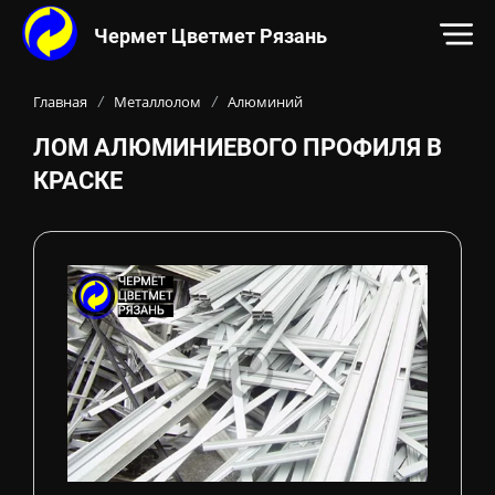
Чермет Цветмет Рязань
Контакты:
Адрес:
ул. Прижелезнодорожная, 26В
390
ОСНОВНОЙ КОНТЕНТ НА САЙТЕ
Телефон:
, Электронн
+7-915-592-23-53
Главная
Металлолом
Алюминий
/
/
ЛОМ АЛЮМИНИЕВОГО ПРОФИЛЯ В
КРАСКЕ
ЦЕНА НА ЛОМ И ХАРАКТЕРИСТИКИ